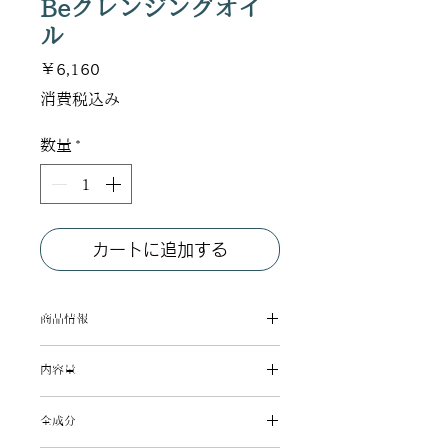
Beクレンジングオイ
ル
価
￥6,160
格
消費税込み
数量
*
カートに追加する
商品情報
10種の​保湿成分​配合で​まるで​美容オ
内容量
イルのような​しっとりと​した​洗い​上が
り
150mL
美容オイルのようなクレンジングで
全成分
す。潤い成分に東京利島のツバキ種子