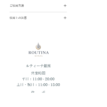
オリーブ果実油*、トリ(カプリル酸/カ
油や宮崎銀鏡のユズ種子油を配合。な
ご使用方法
プリン酸)グリセリル、セスキオレイ
めらかなテクスチャーで、メイクはも
ン酸ポリグリセリル-2、ホホバ種子油
ちろん毛穴のザラつきも溶かし出し、
1～2プッシュを乾いた手にとり、顔
*、カプリル酸ポリグリセリル-2、ツ
きめ細やかな肌に整えます。
使用上の注意
全体にやさしくなじませます。小鼻な
バキ種子油*、ベルガモット果実油*、
どザラつきが気になる部分は、指先で
お肌に異常が生じていないかよく
トコフェロール、 ラベンダー油*、ヒ
くるくると円を描くように。ぬるま湯
注意して使用してください。
マワリ種子油、ユズ種子油*、水、ロ
で十分に洗い流します。
化粧品がお肌に合わないとき即ち
ーズマリー葉油*、コメヌカ油、グリ
次のような場合には、使用を中止
セリン**、エタノール、(アスペルギル
してください。そのまま化粧品類
ス/サッカロミセス) /(マグワ果実/コ
の使用を続けますと、症状を悪化
メ)発酵粕エキス**、グリチルリチン酸
させることがありますので、皮膚
2K、シロキクラゲ多糖体 、マグワ根
科専門医などにご相談されること
皮エキス*、チャ葉エキス*、ミシマサ
​ルティーナ銀座
をおすすめします。
イコ花/葉/茎 エキス*、セージ葉エキ
使用中、赤み、はれ、かゆみ、刺
ス、ローズマリー葉エキス*、ツボク
営業時間
激、色抜け（白斑等）や黒ずみ等
サ葉エキス
平日：11:00 - 20:00
の異常があらわれた場合。
* *オーガニック原料
土日・祝日：11:00 - 18:00
使用したお肌に直射日光があたり
**オーガニック由来原料
上記のような異常があらわれた場
住 所
合。
〒104-0061
お肌に傷や腫物、湿疹、かぶれ等
東京都中央区銀座１丁目５−１
の異常のある場合にはご使用をお